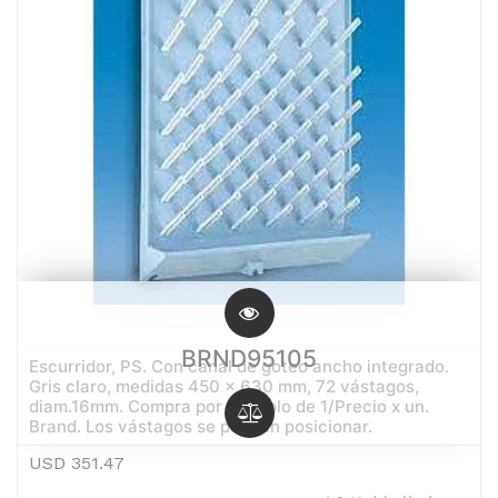
BRND95105
Escurridor, PS. Con canal de goteo ancho integrado.
Gris claro, medidas 450 x 630 mm, 72 vástagos,
diam.16mm. Compra por múltiplo de 1/Precio x un.
Brand. Los vástagos se pueden posicionar.
USD
351.47