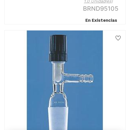
1.0 Unidad(es)
BRND95105
En Existencias