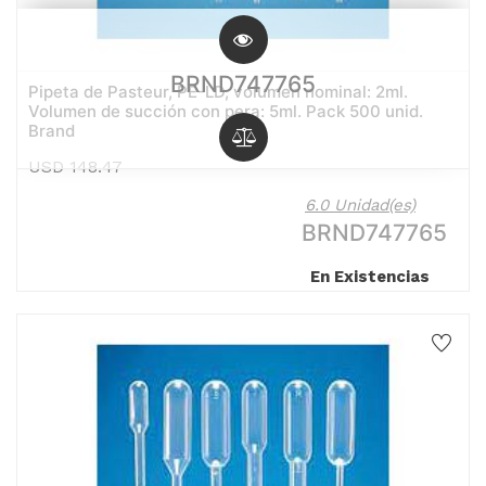
BRND747765
Pipeta de Pasteur, PE-LD, volumen nominal: 2ml.
Volumen de succión con pera: 5ml. Pack 500 unid.
Brand
USD
148.47
6.0 Unidad(es)
BRND747765
En Existencias