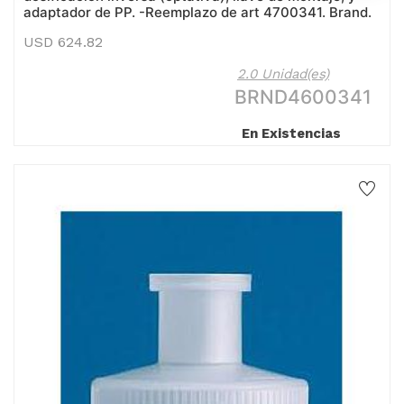
adaptador de PP. -Reemplazo de art 4700341. Brand.
USD
624.82
2.0 Unidad(es)
BRND4600341
En Existencias