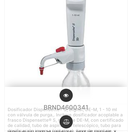
BRND4600341
Dosificador Dispensette® S, Digital, DE-M, 1 - 10 ml
con válvula de purga,. Incluye dosificador acoplable a
frasco Dispensette® S, marcaje DE-M, con certificado
de calidad, tubo de aspiración telescópico, tubo para
dosificación inversa (optativa), llave de montaje, y