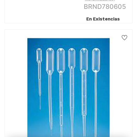
BRND780605
En Existencias