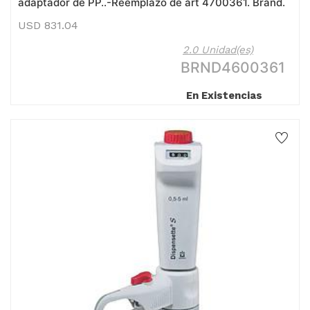
adaptador de PP..-Reemplazo de art 4700361. Brand.
USD
831.04
2.0 Unidad(es)
BRND4600361
En Existencias