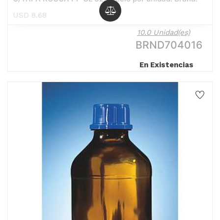
USD
8.68
10.0 Unidad(es)
BRND704016
En Existencias