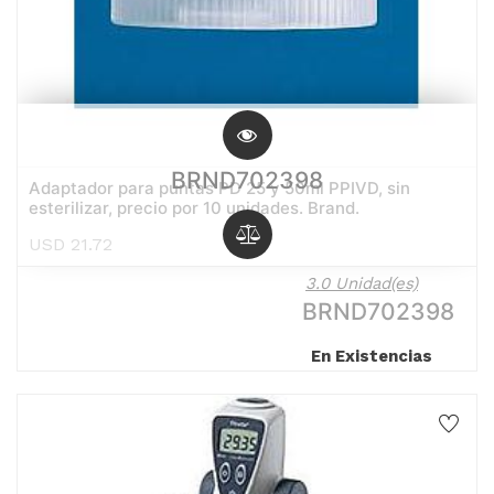
BRND702398
Adaptador para puntas PD 25 y 50ml PPIVD, sin
esterilizar, precio por 10 unidades. Brand.
USD
21.72
3.0 Unidad(es)
BRND702398
En Existencias