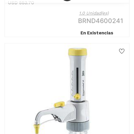
USD
553.70
1.0 Unidad(es)
BRND4600241
En Existencias