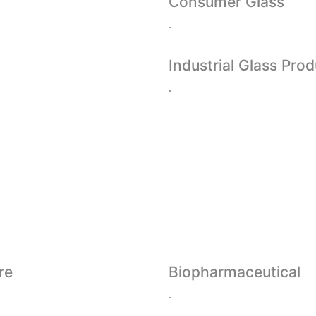
Consumer Glass
.
Industrial Glass Pro
.
re
Biopharmaceutical
.