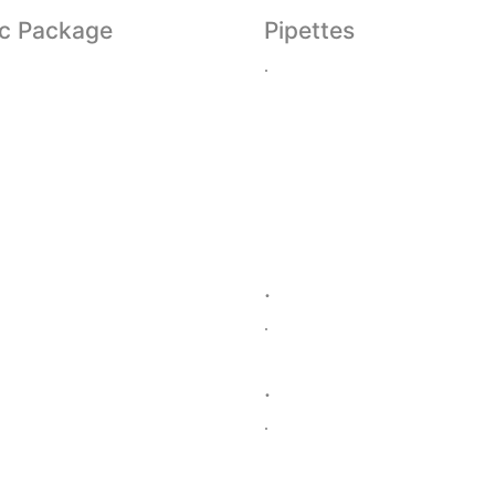
ic Package
Pipettes
.
.
.
.
.