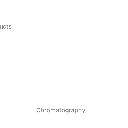
ducts
Chromatography
.