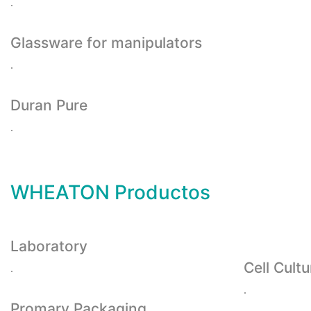
.
Glassware for manipulators
.
Duran Pure
.
WHEATON Productos
Laboratory
Cell Cultu
.
.
Promary Packaging