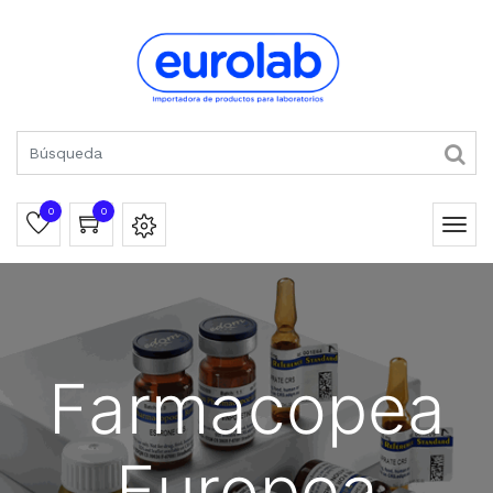
0
0
Farmacopea
Europea