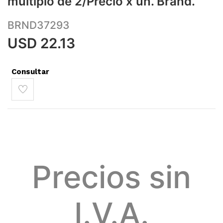
múltiplo de 2/Precio x un. Brand.
BRND37293
USD
22.13
Consultar
Precios sin
I.V.A.