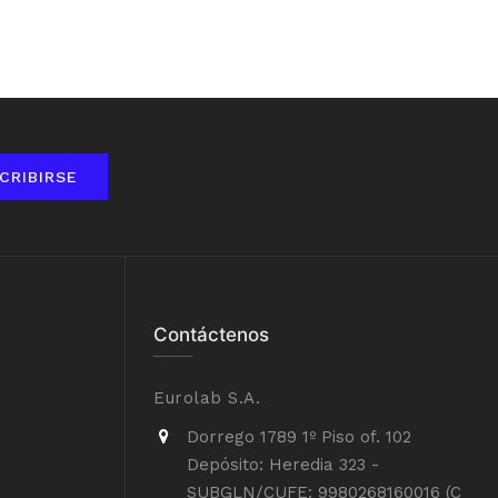
CRIBIRSE
Contáctenos
Eurolab S.A.
Dorrego 1789 1º Piso of. 102
Depósito: Heredia 323 -
SUBGLN/CUFE: 9980268160016 (C