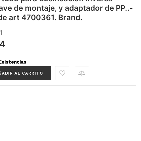
llave de montaje, y adaptador de PP..-
e art 4700361. Brand.
1
04
Existencias
ÑADIR AL CARRITO