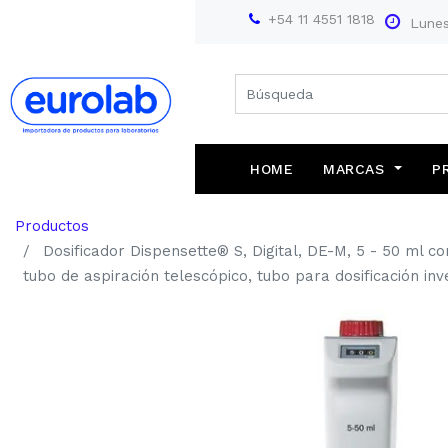
+54 11 4551 1818
Lunes
HOME
MARCAS
P
Farmacopea Europea
Productos
Dosificador Dispensette® S, Digital, DE-M, 5 - 50 ml c
tubo de aspiración telescópico, tubo para dosificación in