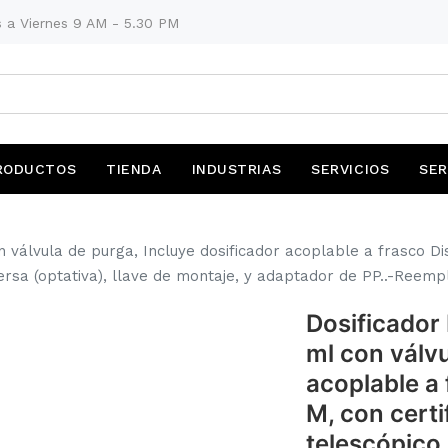
 a Viernes 9 AM - 5.30 PM
RODUCTOS
TIENDA
INDUSTRIAS
SERVICIOS
SER
on válvula de purga, Incluye dosificador acoplable a frasco D
versa (optativa), llave de montaje, y adaptador de PP..-Reem
Dosificador 
ml con válvu
acoplable a
M, con certi
telescópico,