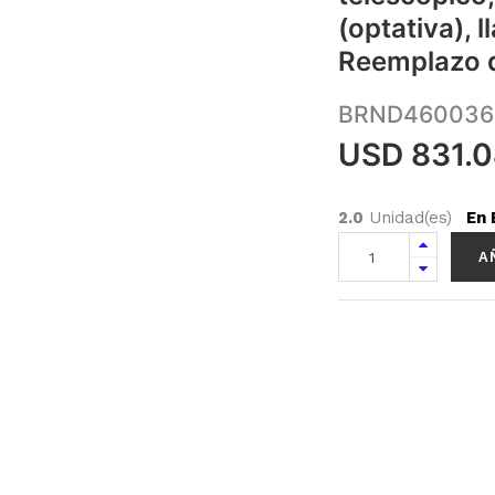
(optativa), 
Reemplazo d
BRND460036
USD
831.
2.0
Unidad(es)
En 
A