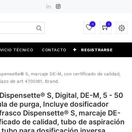
0
0
VICIO TÉCNICO
CONTACTO
REGISTRARSE
ispensette® S, marcaje DE-M, con certificado de calidad,
plazo de art 4700361. Brand.
Dispensette® S, Digital, DE-M, 5 - 50
la de purga, Incluye dosificador
 frasco Dispensette® S, marcaje DE-
ficado de calidad, tubo de aspiración
 tubo para dosificación inversa